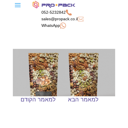
052-5232842
sales@propack.co.il
WhatsApp
יתרונות לשימוש בשקיות
מדוע נייר קראפט עדיף
עומדות דויפאק
מנייר רגיל?