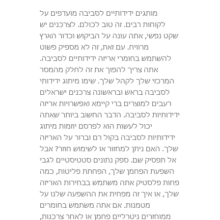
מותגים ידידותיים לסביבה מועדפים על
לקוחות רבים. זה טוב לכולם. לצרכנים יש
שקט נפשי, אתה עונה על הביקוש וכדור הארץ
מרוויח. עם זאת, זה לא מספיק פשוט
להשתמש בחומרי אריזה ידידותיים לסביבה.
אתה צריך להפוך את זה לחלק מהמסר
המרכזי שלך לקהל שלך. שימו מיתוג ידידותי
לסביבה בראש ובראשונה צרכנים ישראלים
רעבים למוצרים ברי קיימא ואפשרויות אריזה
ידידותיות לסביבה. הדבר החשוב ביותר שאתה
יכול לעשות הוא לפרסם יוזמות מיתוג
ידידותיות לסביבה בקול רם וברור על האריזה
שלך. האם ניתן למחזור או לשימוש חוזר? אבל
אל תפסיק שם. ספק נתונים סטטיסטיים לגבי
השפעת הפחמן שלך, הפחתת פליטות, כמה
פחות פלסטיק אתה משתמש בבחירות האריזה
שלך, או איך זה מפחית את ההשפעה שלנו על
מטמנות. אם אתה משתמש בחומרים
ממוחזרים ניטרליים פחמן או לאחר צרכנות,