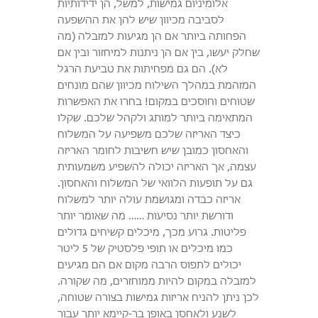
אלומיניום גמישות, למשל, הן ידידותיות
לסביבה מכיוון שיש להן את ההשפעה
הפחותה ביותר אם הן מגיעות למזבלה (מה
שחלק יעשו, בין אם הן ניתנות למיחזור ובין אם
לא). הם גם מפחיתות את טביעת הרגל
המזהמת במהלך השילוח מכיוון שהם מונחים
שטוחים וחוסכים במקום! בחרו את האפשרות
המתאימה ביותר למותג ולקהל שלכם. שקלו
כיצד האריזה שלכם משפיעה על המשלוח
והאחסון כמובן שיש חשיבות לחומר האריזה
עצמה, אך האריזה יכולה להשפיע משמעותית
גם על תופעות הלוואי של המשלוח והאחסון.
אריזה כבדה ומגושמת עולה יותר למשלוח
ודורשת יותר נסיעות …… מה שאומר יותר
פליטות. גרוע מכך, מיכלים קשיחים גדולים
כמו מיכלים או תופי פלסטיק של 5 ליטר
יכולים לתפוס הרבה מקום אם הם מגיעים
למזבלה במקום להיות ממוחזרים, מה שקורה.
לכן ניתן להניח אריזות גמישות בצורה שטוחה,
לשנע ולאחסן באופן בר-קיימא יותר עבור