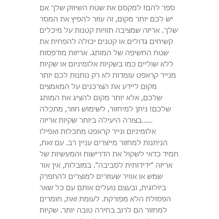
ספר להם! למקסם את שטח השיווק שלך אם
יש לכם יותר מקום, זה עוזר להפיץ את המסר
שלך. אריזה שמציבה תוויות קטנות על מיכלים
קשיחים גדולים או קטנים יכולה להפחית את
שטח החשיפה של המותג. אריזות מודפסות
ללא שוליים כמו בשקיות אלומיניום או שקיות
מנייר קראפט עומדות לא רק נותנות לכם יותר
מקום ליידע את הצרכנים על המאמצים
שלכם, אלא יותר מקום להציג את המותג
שלכם! ניתן למיחזור, לשימוש חוזר, מתכלה
……בצורה היעילה ביותר שקיות אריזה
אלומיניום ונייר קראפט מתכלות ואפילו
הניתנות למחזור מייצרים עניין רב. עם זאת,
תמיד כדאי לשקול את הדרישות והמעשיות של
אריזה "ידידותית לסביבה". במזבלות, אין אור
שמש או אוויר שעוזרים למוצרים להתפרק
ביולוגית, ובעצם נועלים אותם עם כל שאר
הפסולת הלא מפורקת. לעומת זאת, חומרים
למחזור הם לרוב בחירה טובה יותר. שקיות