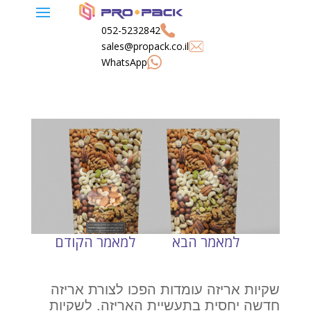
052-5232842
sales@propack.co.il
WhatsApp
היתרונות לשימוש בשקיות
כיצד להשתמש באריזה כדי
אלומיניום לאבקות
לקדם מאמצי מיתוג
ידידותיים לסביבה?
שקיות אריזה עומדות הפכו לצורת אריזה
חדשה יחסית בתעשיית האריזה. לשקיות