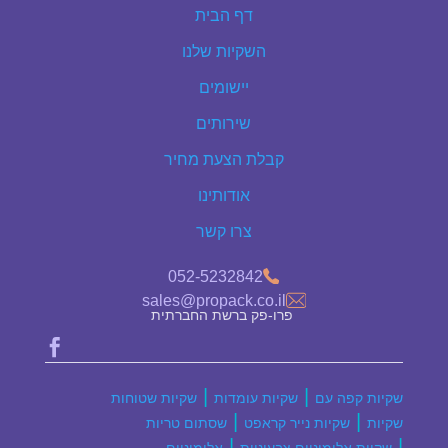
דף הבית
השקיות שלנו
יישומים
שירותים
קבלת הצעת מחיר
אודותינו
צרו קשר
052-5232842
sales@propack.co.il
פרו-פק ברשת החברתית

|
|
שקיות קפה עם
שקיות עומדות
שקיות שטוחות
|
|
שקיות
שקיות נייר קראפט
שסתום טריות
|
|
שקיות אלומיניום צבעוניות
אלומיניום