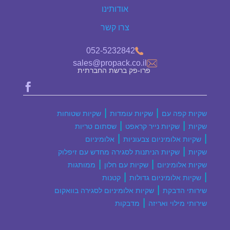
אודותינו
צרו קשר
052-5232842
sales@propack.co.il
פרו-פק ברשת החברתית

|
|
שקיות קפה עם
שקיות עומדות
שקיות שטוחות
|
|
שקיות
שקיות נייר קראפט
שסתום טריות
|
|
שקיות אלומיניום צבעוניות
אלומיניום
|
שקיות
שקיות הניתנות לסגירה מחדש עם זיפלוק
|
|
שקיות אלומיניום
שקיות עם חלון
ממותגות
|
|
שקיות אלומיניום גדולות
קטנות
|
שירותי הדבקת
שקיות אלומיניום לסגירה בוואקום
|
שירותי מילוי ואריזה
מדבקות