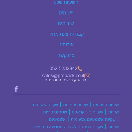
השקיות שלנו
יישומים
שירותים
קבלת הצעת מחיר
אודותינו
צרו קשר
052-5232842
sales@propack.co.il
פרו-פק ברשת החברתית

|
|
שקיות קפה עם
שקיות עומדות
שקיות שטוחות
|
|
שקיות
שקיות נייר קראפט
שסתום טריות
|
|
שקיות אלומיניום צבעוניות
אלומיניום
|
שקיות
שקיות הניתנות לסגירה מחדש עם זיפלוק