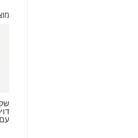
מוצ
שקי
עם 